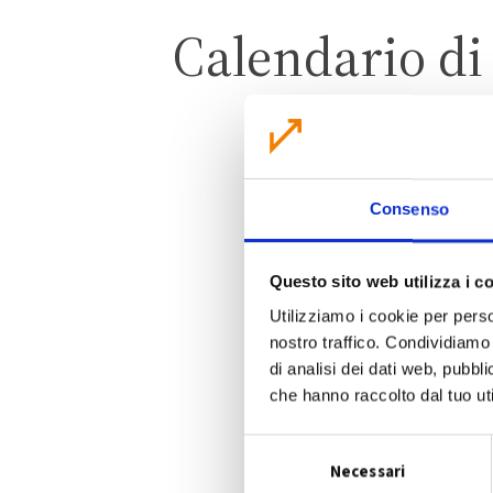
Calendario d
Consenso
S
Questo sito web utilizza i c
Utilizziamo i cookie per perso
nostro traffico. Condividiamo 
di analisi dei dati web, pubbl
che hanno raccolto dal tuo uti
S
Necessari
e