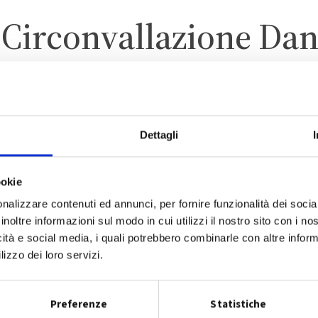
i
Circonvallazione Dant
- 53; 22 - 56
Dettagli
AN GIOVANNI IN PERSICE
ookie
ZONA 1 – CENTRO ABITAT
nalizzare contenuti ed annunci, per fornire funzionalità dei socia
inoltre informazioni sul modo in cui utilizzi il nostro sito con i n
icità e social media, i quali potrebbero combinarle con altre inform
lizzo dei loro servizi.
CALENDARIO RACCOLTA 2026
Preferenze
Statistiche