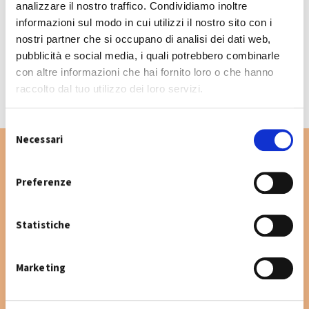
analizzare il nostro traffico. Condividiamo inoltre
informazioni sul modo in cui utilizzi il nostro sito con i
nostri partner che si occupano di analisi dei dati web,
CALENDARIO RACCOLTA 2026
pubblicità e social media, i quali potrebbero combinarle
con altre informazioni che hai fornito loro o che hanno
raccolto dal tuo utilizzo dei loro servizi.
S
Necessari
e
l
e
Preferenze
Vuoi cercare un'altra via nel Comune di San
z
Giovanni in Persiceto? Digita la via e consulta
i
Statistiche
il calendario raccolta.
o
n
e
Marketing
d
e
l