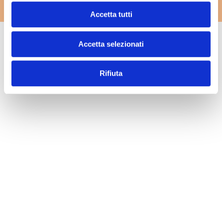
c
Accetta tutti
o
n
Accetta selezionati
s
e
n
Rifiuta
s
o