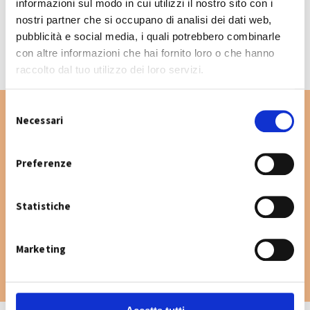
informazioni sul modo in cui utilizzi il nostro sito con i
CALENDARIO RACCOLTA 2026
nostri partner che si occupano di analisi dei dati web,
pubblicità e social media, i quali potrebbero combinarle
con altre informazioni che hai fornito loro o che hanno
raccolto dal tuo utilizzo dei loro servizi.
S
Necessari
e
l
Vuoi cercare un'altra via nel Comune di San
e
Preferenze
Giovanni in Persiceto? Digita la via e consulta
z
il calendario raccolta.
i
Statistiche
o
n
e
Marketing
d
e
l
c