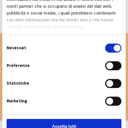
CALENDARIO RACCOLTA 2026
nostri partner che si occupano di analisi dei dati web,
pubblicità e social media, i quali potrebbero combinarle
con altre informazioni che hai fornito loro o che hanno
raccolto dal tuo utilizzo dei loro servizi.
S
Necessari
e
l
Vuoi cercare un'altra via nel Comune di San
e
Preferenze
Giovanni in Persiceto? Digita la via e consulta
z
il calendario raccolta.
i
Statistiche
o
n
e
Marketing
d
e
l
c
Accetta tutti