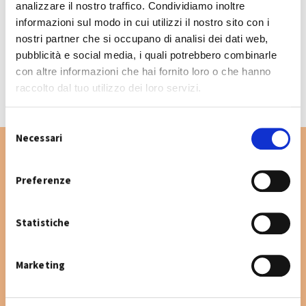
analizzare il nostro traffico. Condividiamo inoltre
informazioni sul modo in cui utilizzi il nostro sito con i
nostri partner che si occupano di analisi dei dati web,
CALENDARIO RACCOLTA 2026
pubblicità e social media, i quali potrebbero combinarle
con altre informazioni che hai fornito loro o che hanno
raccolto dal tuo utilizzo dei loro servizi.
S
Necessari
e
l
e
Preferenze
Vuoi cercare un'altra via nel Comune di San
z
Giovanni in Persiceto? Digita la via e consulta
i
Statistiche
il calendario raccolta.
o
n
e
Marketing
d
e
l