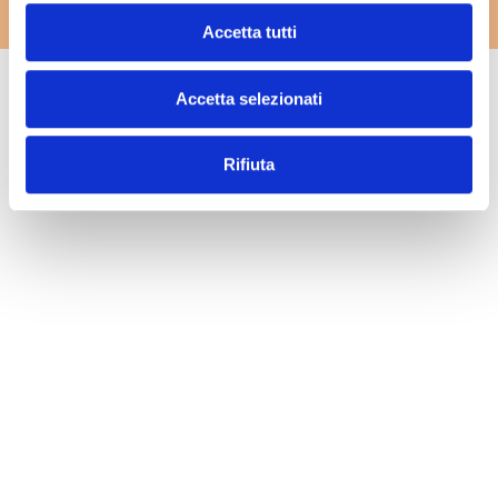
c
Accetta tutti
o
n
Accetta selezionati
s
e
n
Rifiuta
s
o