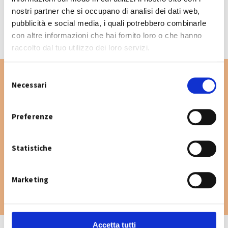
CALENDARIO RACCOLTA 2026
nostri partner che si occupano di analisi dei dati web,
pubblicità e social media, i quali potrebbero combinarle
con altre informazioni che hai fornito loro o che hanno
raccolto dal tuo utilizzo dei loro servizi.
S
Necessari
e
l
Vuoi cercare un'altra via nel Comune di San
e
Preferenze
Giovanni in Persiceto? Digita la via e consulta
z
il calendario raccolta.
i
Statistiche
o
n
e
Marketing
d
e
l
c
Accetta tutti