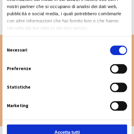
CALENDARIO RACCOLTA 2026
nostri partner che si occupano di analisi dei dati web,
pubblicità e social media, i quali potrebbero combinarle
con altre informazioni che hai fornito loro o che hanno
raccolto dal tuo utilizzo dei loro servizi.
S
Necessari
e
l
Vuoi cercare un'altra via nel Comune di San
e
Preferenze
Giovanni in Persiceto? Digita la via e consulta
z
il calendario raccolta.
i
Statistiche
o
n
e
Marketing
d
e
l
c
Accetta tutti