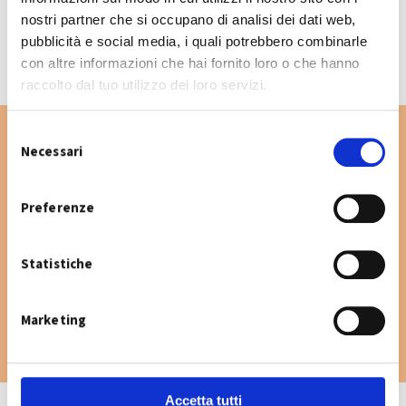
CALENDARIO RACCOLTA 2026
nostri partner che si occupano di analisi dei dati web,
pubblicità e social media, i quali potrebbero combinarle
con altre informazioni che hai fornito loro o che hanno
raccolto dal tuo utilizzo dei loro servizi.
S
Necessari
e
l
Vuoi cercare un'altra via nel Comune di San
e
Preferenze
Giovanni in Persiceto? Digita la via e consulta
z
il calendario raccolta.
i
Statistiche
o
n
e
Marketing
d
e
l
c
Accetta tutti