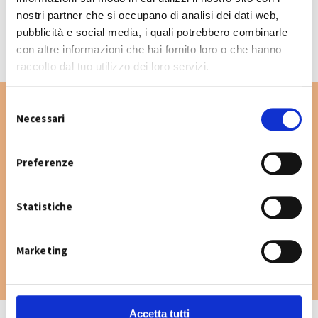
CALENDARIO RACCOLTA 2026
nostri partner che si occupano di analisi dei dati web,
pubblicità e social media, i quali potrebbero combinarle
con altre informazioni che hai fornito loro o che hanno
raccolto dal tuo utilizzo dei loro servizi.
S
Necessari
e
l
Vuoi cercare un'altra via nel Comune di San
e
Preferenze
Giovanni in Persiceto? Digita la via e consulta
z
il calendario raccolta.
i
Statistiche
o
n
e
Marketing
d
e
l
c
Accetta tutti