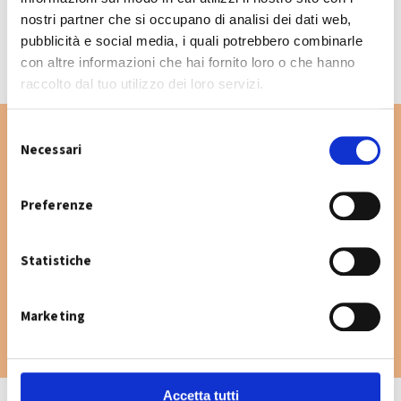
CALENDARIO RACCOLTA 2026
nostri partner che si occupano di analisi dei dati web,
pubblicità e social media, i quali potrebbero combinarle
con altre informazioni che hai fornito loro o che hanno
raccolto dal tuo utilizzo dei loro servizi.
S
Necessari
e
l
Vuoi cercare un'altra via nel Comune di San
e
Preferenze
Giovanni in Persiceto? Digita la via e consulta
z
il calendario raccolta.
i
Statistiche
o
n
e
Marketing
d
e
l
c
Accetta tutti