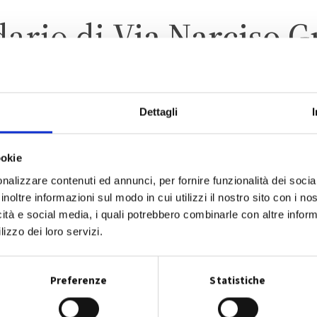
dario di
Via Narciso G
Dettagli
AN GIOVANNI IN PERSICE
ZONA 3 – CENTRO ABITAT
ookie
nalizzare contenuti ed annunci, per fornire funzionalità dei socia
inoltre informazioni sul modo in cui utilizzi il nostro sito con i n
icità e social media, i quali potrebbero combinarle con altre inform
lizzo dei loro servizi.
CALENDARIO RACCOLTA 2026
Preferenze
Statistiche