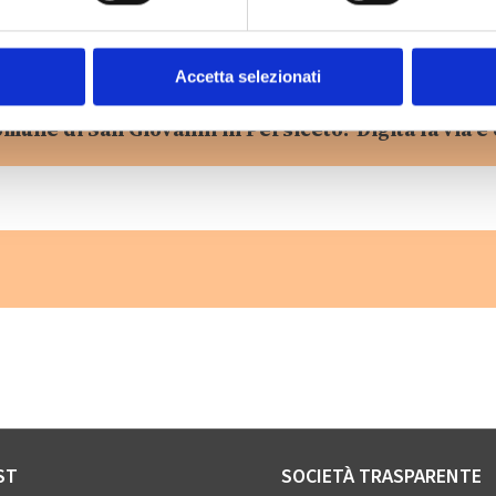
Accetta selezionati
omune di San Giovanni in Persiceto? Digita la via e 
ST
SOCIETÀ TRASPARENTE