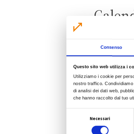
Calen
Consenso
S
Questo sito web utilizza i c
Utilizziamo i cookie per perso
nostro traffico. Condividiamo 
di analisi dei dati web, pubbl
che hanno raccolto dal tuo uti
S
Necessari
e
l
e