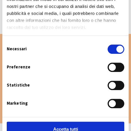
CALENDARIO RACCOLTA 2026
nostri partner che si occupano di analisi dei dati web,
pubblicità e social media, i quali potrebbero combinarle
con altre informazioni che hai fornito loro o che hanno
raccolto dal tuo utilizzo dei loro servizi.
S
Necessari
e
l
Vuoi cercare un'altra via nel Comune di San
e
Preferenze
Giovanni in Persiceto? Digita la via e consulta
z
il calendario raccolta.
i
Statistiche
o
n
e
Marketing
d
e
l
c
Accetta tutti