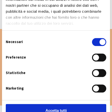
CALENDARIO RACCOLTA 2026
nostri partner che si occupano di analisi dei dati web,
pubblicità e social media, i quali potrebbero combinarle
con altre informazioni che hai fornito loro o che hanno
raccolto dal tuo utilizzo dei loro servizi.
S
Necessari
e
l
Vuoi cercare un'altra via nel Comune di San
e
Preferenze
Giovanni in Persiceto? Digita la via e consulta
z
il calendario raccolta.
i
Statistiche
o
n
e
Marketing
d
e
l
c
Accetta tutti