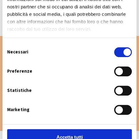
CALENDARIO RACCOLTA 2026
nostri partner che si occupano di analisi dei dati web,
pubblicità e social media, i quali potrebbero combinarle
con altre informazioni che hai fornito loro o che hanno
raccolto dal tuo utilizzo dei loro servizi.
S
Necessari
e
l
Vuoi cercare un'altra via nel Comune di San
e
Preferenze
Giovanni in Persiceto? Digita la via e consulta
z
il calendario raccolta.
i
Statistiche
o
n
e
Marketing
d
e
l
c
Accetta tutti