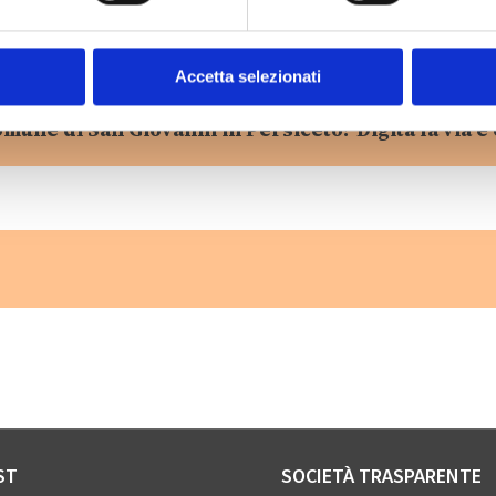
Accetta selezionati
omune di San Giovanni in Persiceto? Digita la via e 
ST
SOCIETÀ TRASPARENTE