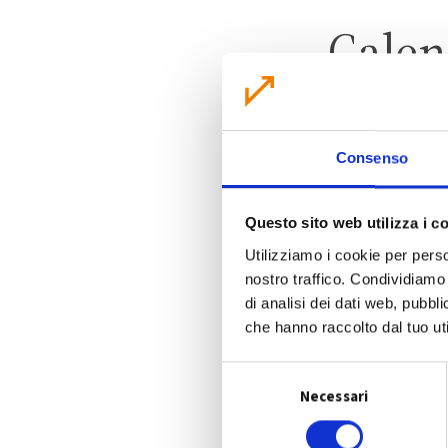
Calen
Consenso
S
Questo sito web utilizza i c
Utilizziamo i cookie per perso
nostro traffico. Condividiamo 
di analisi dei dati web, pubbl
che hanno raccolto dal tuo uti
S
Necessari
e
l
e