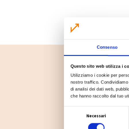
Consenso
Questo sito web utilizza i c
Utilizziamo i cookie per perso
nostro traffico. Condividiamo 
di analisi dei dati web, pubbl
che hanno raccolto dal tuo uti
S
Necessari
e
l