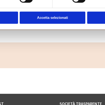
Dove lo butto?
Accetta selezionati
ttare un rifiuto? Digita il rifiuto che vuoi smaltire 
ST
SOCIETÀ TRASPARENTE