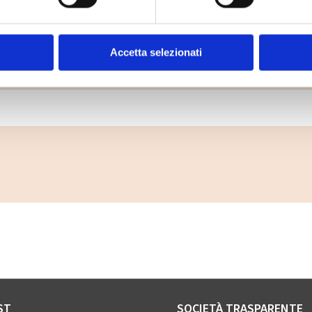
Dove lo butto?
Accetta selezionati
ttare un rifiuto? Digita il rifiuto che vuoi smaltire 
ST
SOCIETÀ TRASPARENTE