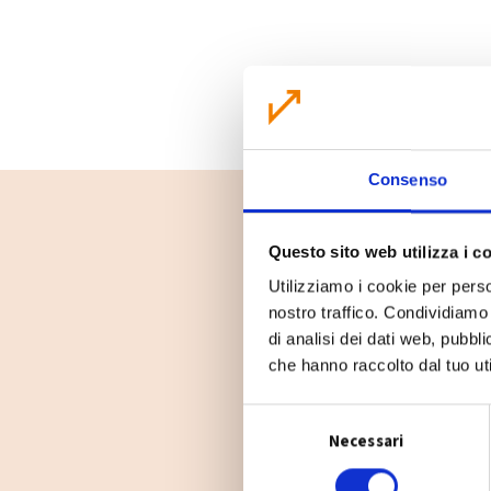
Consenso
Questo sito web utilizza i c
Utilizziamo i cookie per perso
nostro traffico. Condividiamo 
di analisi dei dati web, pubbl
che hanno raccolto dal tuo uti
S
Necessari
e
l