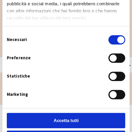
pubblicità e social media, i quali potrebbero combinarle
con altre informazioni che hai fornito loro o che hanno
raccolto dal tuo utilizzo dei loro servizi.
Dove lo butto?
S
Necessari
e
Hai un dubbio su dove buttare un rifiuto? Digita il
l
rifiuto che vuoi smaltire per sapere dove buttarlo.
e
Preferenze
z
i
Statistiche
o
n
e
Marketing
d
e
l
c
Accetta tutti
o