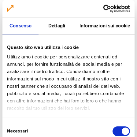
Consenso
Dettagli
Informazioni sui cookie
IL PERCORSO IDEALE
Le Stazioni Ecologiche Attrezzate non sono
Questo sito web utilizza i cookie
alternative alla raccolta differenziata ma un
Utilizziamo i cookie per personalizzare contenuti ed
passo in più verso uno smaltimento razionale e
annunci, per fornire funzionalità dei social media e per
conveniente dei rifiuti. Il percorso ideale
analizzare il nostro traffico. Condividiamo inoltre
comincia casa vostra dove potete differenziare
informazioni sul modo in cui utilizzi il nostro sito con i
carta, vetro, plastica, organico, lattine e altri
nostri partner che si occupano di analisi dei dati web,
rifiuti. Prosegue con i cassonetti ben
pubblicità e social media, i quali potrebbero combinarle
differenziati per tipologie e continua nelle SEA
con altre informazioni che hai fornito loro o che hanno
per tutti gli ingombranti e altri rifiuti
raccolto dal tuo utilizzo dei loro servizi.
particolari.
Accedi al tuo comune e scopri tutto sulla SEA
S
Necessari
del tuo territorio!
e