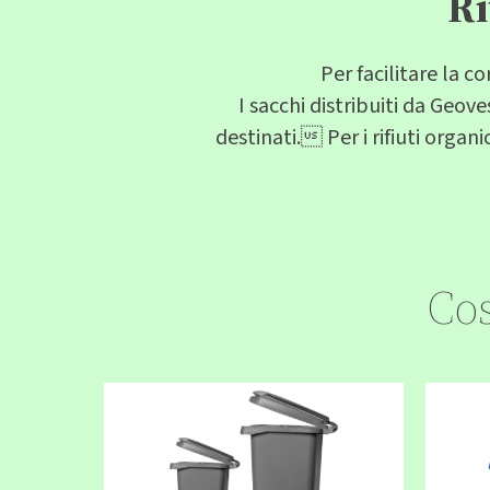
Ri
Per facilitare la co
I sacchi distribuiti da Geov
destinati. Per i rifiuti organ
Cos