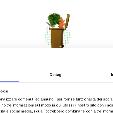
VERDE LEGGERO
(erba e foglie)
ei
b
Sfuso nel bidone fornito.
Dettagli
in
es
Esponi il bidone solo quando è
ri
c
pieno. Il materiale all'esterno
al
ookie
del bidone non verrà raccolto.
 le
e 
nalizzare contenuti ed annunci, per fornire funzionalità dei socia
Per maggiori informazioni sul
inoltre informazioni sul modo in cui utilizzi il nostro sito con i n
servizio
clicca qui
.
.
ren
icità e social media, i quali potrebbero combinarle con altre inform