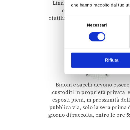
Limita l'uso dei piatti e bicchie
che hanno raccolto dal tuo uti
compostabili e usa quelli
riutilizzabili, ne gioverà l'ambie
S
e il portafoglio.
Necessari
e
l
e
z
i
Rifiuta
o
n
e
d
Bidoni e sacchi devono essere
e
custoditi in proprietà privata 
l
esposti pieni, in prossimità del
c
pubblica via, solo la sera prima 
o
giorno di raccolta, entro le ore 5
n
s
e