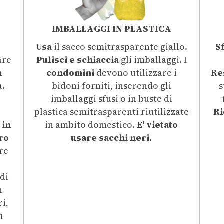
IMBALLAGGI IN PLASTICA
r
Usa
il sacco semitrasparente giallo.
S
are
Pulisci e schiaccia
gli imballaggi. I
n
condomini
devono utilizzare i
Re
a.
bidoni forniti, inserendo gli
s
imballaggi sfusi o in buste di
plastica semitrasparenti riutilizzate
Ri
 in
in ambito domestico.
E' vietato
tro
usare sacchi neri.
re
di
n
ri,
ù