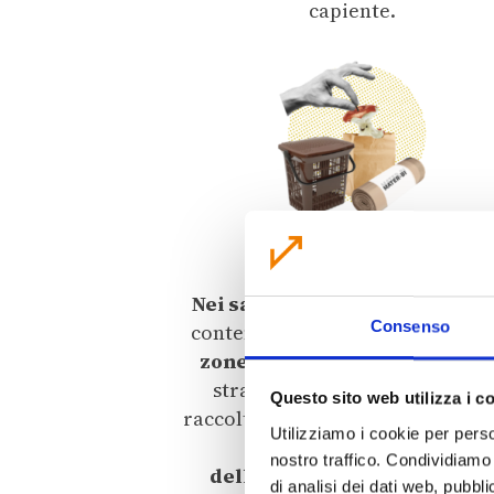
capiente.
ORGANICO
(scarti alimentari)
Nei sacchi mater-bi
o di carta n
Consenso
contenitori marroni.
Residenti 
zone 2, 3 e 4 forese
: contenito
stradali.
Residenti in zona 1
:
Questo sito web utilizza i c
raccolta porta a porta.
Riutilizza
Utilizziamo i cookie per perso
borse della spesa o
nostro traffico. Condividiamo 
dell'ortofrutta compostabili
di analisi dei dati web, pubbl