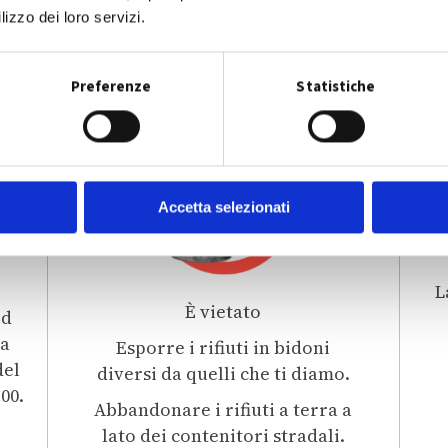
ri
lizzo dei loro servizi.
nte
Preferenze
Statistiche
Accetta selezionati
L
È vietato
ed
la
Esporre i rifiuti in bidoni
del
diversi da quelli che ti diamo.
:00.
Abbandonare i rifiuti a terra a
lato dei contenitori stradali.