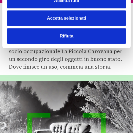
Accetta tutti
o
CAMPAGNE
n
Accetta selezionati
s
Secondo giro
e
n
Rifiuta
s
Progetto in collaborazione con il Centro
o
socio occupazionale La Piccola Carovana per
un secondo giro degli oggetti in buono stato.
Dove finisce un uso, comincia una storia.