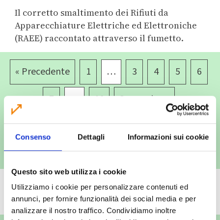
Il corretto smaltimento dei Rifiuti da
Apparecchiature Elettriche ed Elettroniche
(RAEE) raccontato attraverso il fumetto.
« Precedente
1
…
3
4
5
6
7
…
16
Successivo »
Consenso
Dettagli
Informazioni sui cookie
TUTTE LE NOTIZIE
Questo sito web utilizza i cookie
Campagne
Utilizziamo i cookie per personalizzare contenuti ed
annunci, per fornire funzionalità dei social media e per
analizzare il nostro traffico. Condividiamo inoltre