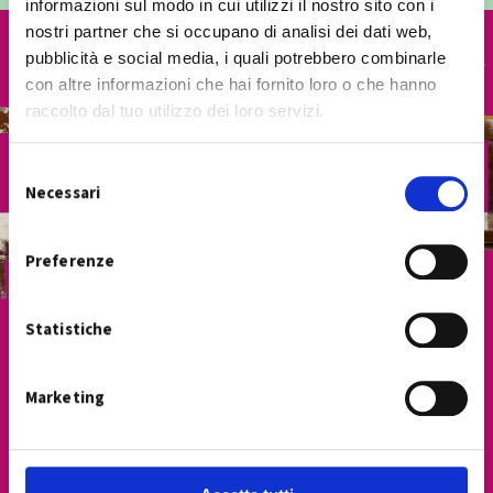
informazioni sul modo in cui utilizzi il nostro sito con i
nostri partner che si occupano di analisi dei dati web,
pubblicità e social media, i quali potrebbero combinarle
con altre informazioni che hai fornito loro o che hanno
raccolto dal tuo utilizzo dei loro servizi.
S
Necessari
e
l
e
Preferenze
z
i
Statistiche
o
n
e
Marketing
d
e
l
c