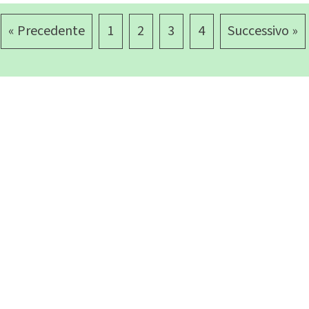
« Precedente
1
2
3
4
Successivo »